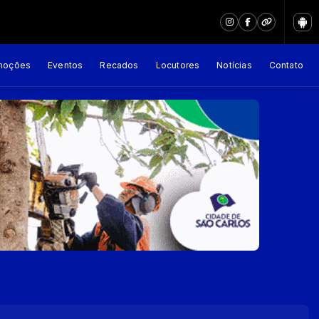
moções
Eventos
Recados
Locutores
Notícias
Contato