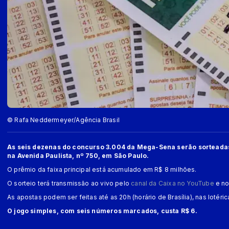
© Rafa Neddermeyer/Agência Brasil
As seis dezenas do concurso 3.004 da Mega-Sena serão sorteadas, a
na Avenida Paulista, nº 750, em São Paulo.
O prêmio da faixa principal está acumulado em R$ 8 milhões.
O sorteio terá transmissão ao vivo pelo
canal da Caixa no YouTube
e no
As apostas podem ser feitas até as 20h (horário de Brasília), nas lotéri
O jogo simples, com seis números marcados, custa R$ 6.