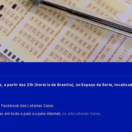
 partir das 21h (horário de Brasília), no Espaço da Sorte, localiza
 Facebook das Loterias Caixa.
cas em todo o país ou pela internet,
no
site
Loterias Caixa
.