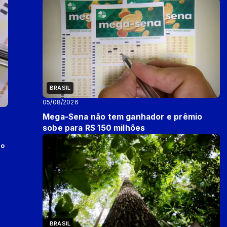
BRASIL
05/08/2026
Mega-Sena não tem ganhador e prêmio
sobe para R$ 150 milhões
do
BRASIL