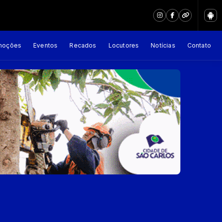
moções
Eventos
Recados
Locutores
Notícias
Contato